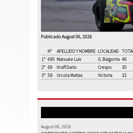
Publicado August 06, 2026
N°
APELLIDO Y NOMBRE
LOCALIDAD
TOTA
1°
695
Manuale Luis
G. Baigorria
46
2°
69
Kraff Dario
Crespo
35
3°
58
Urcola Matias
Victoria
32
August 06, 2026