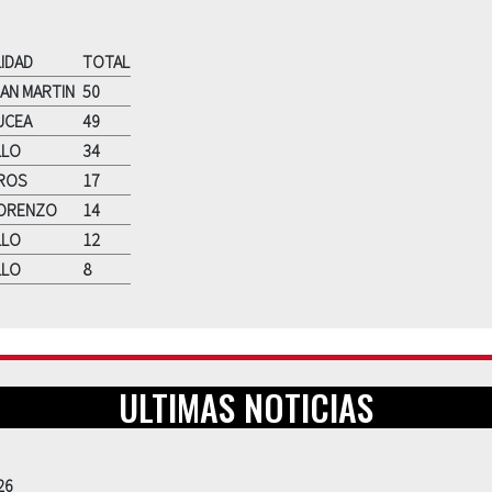
IDAD
TOTAL
AN MARTIN
50
UCEA
49
LLO
34
EROS
17
LORENZO
14
LLO
12
LLO
8
ULTIMAS NOTICIAS
26