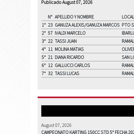
Publicado August 07, 2026
N°
APELLIDO Y NOMBRE
LOCAL
1°
23
GANUZA ALEXIS/GANUZA MARCOS
PTO S
2°
57
IVALDI MARCELO
IBARL
3°
22
TASSI JUAN
RAMA
4°
11
MOLINA MATIAS
OLIV
5°
21
DIANA RICARDO
SAN 
6°
12
GALLUCCI CARLOS
RAMA
7°
32
TASSI LUCAS
RAMA
August 07, 2026
CAMPEONATO KARTING 150CC STD 5° FECHA 20