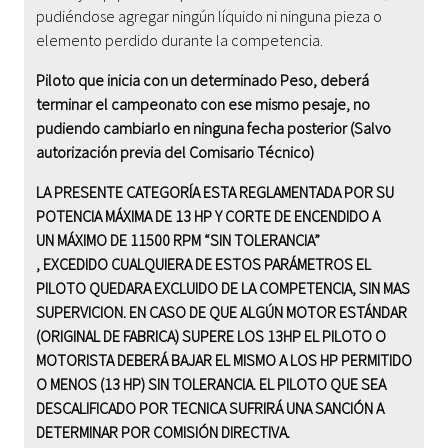
pudiéndose agregar ningún líquido ni ninguna pieza o
elemento perdido durante la competencia.
Piloto que inicia con un determinado Peso, deberá
terminar el campeonato con ese mismo pesaje, no
pudiendo cambiarlo en ninguna fecha posterior (Salvo
autorización previa del Comisario Técnico)
LA PRESENTE CATEGORÍA ESTA REGLAMENTADA POR SU
POTENCIA MÁXIMA DE 1
3
HP Y CORTE DE ENCENDIDO A
UN MÁXIMO DE 11500 RPM “SIN TOLERANCIA”
, EXCEDIDO CUALQUIERA DE ESTOS PARÁMETROS EL
PILOTO QUEDARA EXCLUIDO DE LA COMPETENCIA, SIN MAS
SUPERVICION. EN CASO DE QUE ALGÚN MOTOR ESTÁNDAR
(ORIGINAL DE FABRICA) SUPERE LOS 1
3
HP EL PILOTO O
MOTORISTA DEBERÁ BAJAR EL MISMO A LOS HP PERMITIDO
O MENOS (1
3
HP) SIN TOLERANCIA. EL PILOTO QUE SEA
DESCALIFICADO POR TECNICA SUFRIRÁ UNA SANCIÓN A
DETERMINAR POR COMISIÓN DIRECTIVA.