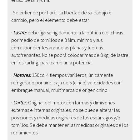
-Se entiende por libre: La libertad de su trabajo o
cambio, pero el elemento debe estar.
·
Lastre:
debe fijarse rígidamente a la butaca o el chasis
por medio de tornillos de 8 Mm. mínimo y sus
correspondientes arandelas planas y tuercas
autofrenantes. No se podrá colocar más de 8 kg. de lastre
en los karting, para cambiar la potencia.
·
Motores:
150cc. 4 tiempos varilleros,
únicamente
refrigerado por aire, caja de 5 (cinco) velocidades con
embrague manual, multimarca de origen chino.
·
Carter:
Original del motor con formas y dimisiones
externas e internas originales, no se puede alterar las
posiciones y medidas originales de los espárragos y/o
tornillos. Se debe mantener las medidas originales de los
rodamientos.