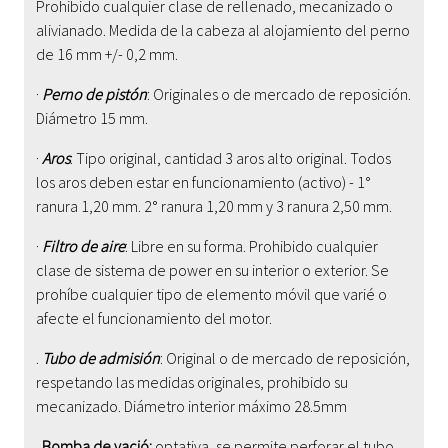
Prohibido cualquier clase de rellenado, mecanizado o
alivianado. Medida de la cabeza al alojamiento del perno
de 16 mm +/- 0,2 mm.
·
Perno de pistón
: Originales o de mercado de reposición.
Diámetro 15 mm.
·
Aros
: Tipo original, cantidad 3 aros alto original. Todos
los aros deben estar en funcionamiento (activo)
- 1°
ranura 1,20 mm. 2° ranura 1,20 mm y 3 ranura 2,50 mm.
·
Filtro de aire
: Libre en su forma. Prohibido cualquier
clase de sistema de power en su interior o exterior
. Se
prohíbe cualquier tipo de elemento móvil que varié o
afecte el funcionamiento del motor.
.
Tubo de admisión
: Original o de mercado de reposición,
respetando las medidas originales, prohibido su
mecanizado.
Diámetro interior máximo 28.5mm
.
Bomba de vació:
optativa, se permite perforar el tubo