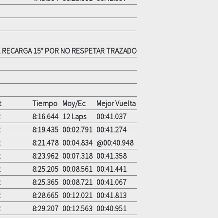
21 RECARGA 15" POR NO RESPETAR TRAZADO
t
Tiempo
Moy/Ec
Mejor Vuelta
2
8:16.644
12 Laps
00:41.037
2
8:19.435
00:02.791
00:41.274
2
8:21.478
00:04.834
@00:40.948
2
8:23.962
00:07.318
00:41.358
2
8:25.205
00:08.561
00:41.441
2
8:25.365
00:08.721
00:41.067
2
8:28.665
00:12.021
00:41.813
2
8:29.207
00:12.563
00:40.951