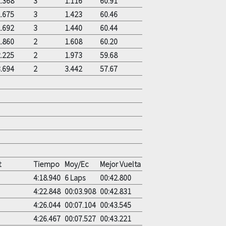
.368
3
1.116
60.91
.675
3
1.423
60.46
.692
3
1.440
60.44
.860
2
1.608
60.20
.225
2
1.973
59.68
.694
2
3.442
57.67
t
Tiempo
Moy/Ec
Mejor Vuelta
4:18.940
6 Laps
00:42.800
4:22.848
00:03.908
00:42.831
4:26.044
00:07.104
00:43.545
4:26.467
00:07.527
00:43.221