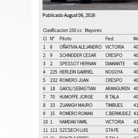
Publicado August 06, 2026
Clasificacion 150 cc Mayores
Cl
N°
Piloto
Fed.
Me
1
6
OÑATIVIA ALEJANDRO
VICTORIA
40
2
9
SCHNEIDER CESAR
CRESPO
40
3
2
SPESSOT HERNAN
DIAMANTE
40
4
225
HERLEIN GABRIEL
NOGOYA
40
5
232
ROMERO JUAN
CRESPO
40
6
18
GAIOLI SEBASTIAN
ARANGUREN
40
7
70
HUMOFFE JORGE
R TALA
40
8
33
ZUANIGH MAURO
TIMBUES
41
9
15
ROMERO ROMAN
C BERMUDEZ
41
10
1
HAMDAN YAMIL
VICTORIA
41
11
111
SZCSECH LUIS
STA FE
41