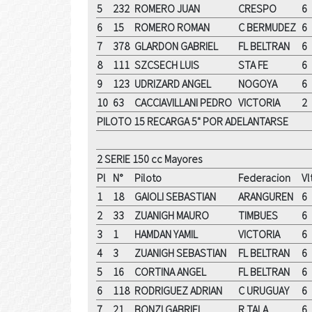
5
232
ROMERO JUAN
CRESPO
6
6
15
ROMERO ROMAN
C BERMUDEZ
6
7
378
GLARDON GABRIEL
FL BELTRAN
6
8
111
SZCSECH LUIS
STA FE
6
9
123
UDRIZARD ANGEL
NOGOYA
6
10
63
CACCIAVILLANI PEDRO
VICTORIA
2
PILOTO 15 RECARGA 5" POR ADELANTARSE
2 SERIE 150 cc Mayores
Pl
N°
Piloto
Federacion
Vl
1
18
GAIOLI SEBASTIAN
ARANGUREN
6
2
33
ZUANIGH MAURO
TIMBUES
6
3
1
HAMDAN YAMIL
VICTORIA
6
4
3
ZUANIGH SEBASTIAN
FL BELTRAN
6
5
16
CORTINA ANGEL
FL BELTRAN
6
6
118
RODRIGUEZ ADRIAN
C URUGUAY
6
7
21
BONZI GABRIEL
R TALA
6