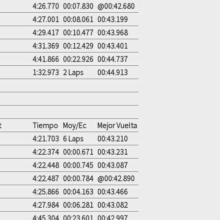
4:26.770
00:07.830
@00:42.680
4:27.001
00:08.061
00:43.199
4:29.417
00:10.477
00:43.968
4:31.369
00:12.429
00:43.401
4:41.866
00:22.926
00:44.737
1:32.973
2 Laps
00:44.913
t
Tiempo
Moy/Ec
Mejor Vuelta
4:21.703
6 Laps
00:43.210
4:22.374
00:00.671
00:43.231
4:22.448
00:00.745
00:43.087
4:22.487
00:00.784
@00:42.890
4:25.866
00:04.163
00:43.466
4:27.984
00:06.281
00:43.082
4:45.304
00:23.601
00:42.997