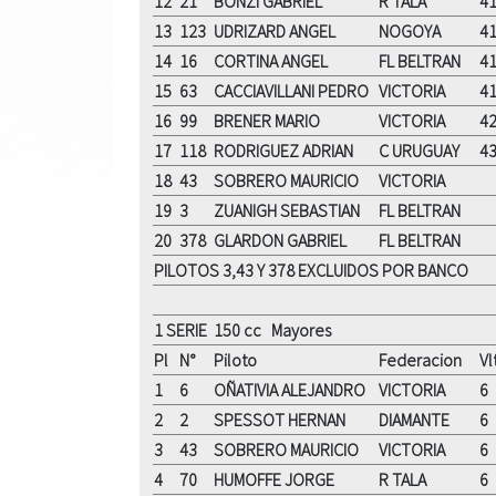
12
21
BONZI GABRIEL
R TALA
41
13
123
UDRIZARD ANGEL
NOGOYA
41
14
16
CORTINA ANGEL
FL BELTRAN
41
15
63
CACCIAVILLANI PEDRO
VICTORIA
41
16
99
BRENER MARIO
VICTORIA
42
17
118
RODRIGUEZ ADRIAN
C URUGUAY
43
18
43
SOBRERO MAURICIO
VICTORIA
19
3
ZUANIGH SEBASTIAN
FL BELTRAN
20
378
GLARDON GABRIEL
FL BELTRAN
PILOTOS 3,43 Y 378 EXCLUIDOS POR BANCO
1 SERIE 150 cc Mayores
Pl
N°
Piloto
Federacion
Vl
1
6
OÑATIVIA ALEJANDRO
VICTORIA
6
2
2
SPESSOT HERNAN
DIAMANTE
6
3
43
SOBRERO MAURICIO
VICTORIA
6
4
70
HUMOFFE JORGE
R TALA
6