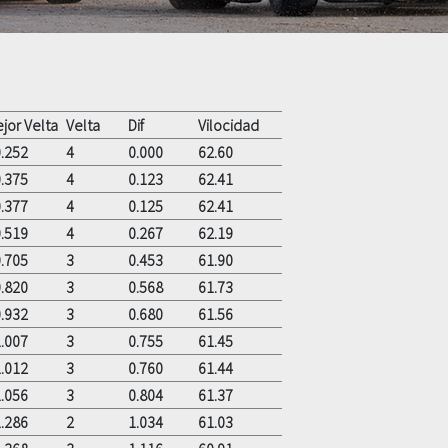
jor Velta
Velta
Dif
Vilocidad
.252
4
0.000
62.60
.375
4
0.123
62.41
.377
4
0.125
62.41
.519
4
0.267
62.19
.705
3
0.453
61.90
.820
3
0.568
61.73
.932
3
0.680
61.56
.007
3
0.755
61.45
.012
3
0.760
61.44
.056
3
0.804
61.37
.286
2
1.034
61.03