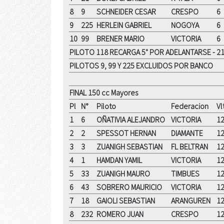
8
9
SCHNEIDER CESAR
CRESPO
6
9
225
HERLEIN GABRIEL
NOGOYA
6
10
99
BRENER MARIO
VICTORIA
6
PILOTO 118 RECARGA 5" POR ADELANTARSE - 
PILOTOS 9, 99 Y 225 EXCLUIDOS POR BANCO
FINAL 150 cc Mayores
Pl
N°
Piloto
Federacion
Vl
1
6
OÑATIVIA ALEJANDRO
VICTORIA
1
2
2
SPESSOT HERNAN
DIAMANTE
1
3
3
ZUANIGH SEBASTIAN
FL BELTRAN
1
4
1
HAMDAN YAMIL
VICTORIA
1
5
33
ZUANIGH MAURO
TIMBUES
1
6
43
SOBRERO MAURICIO
VICTORIA
1
7
18
GAIOLI SEBASTIAN
ARANGUREN
1
8
232
ROMERO JUAN
CRESPO
1