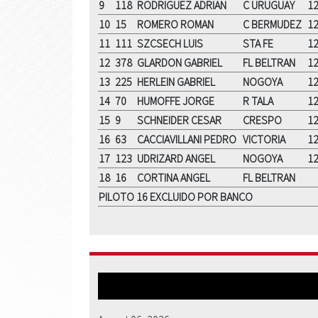
9
118
RODRIGUEZ ADRIAN
C URUGUAY
1
10
15
ROMERO ROMAN
C BERMUDEZ
1
11
111
SZCSECH LUIS
STA FE
1
12
378
GLARDON GABRIEL
FL BELTRAN
1
13
225
HERLEIN GABRIEL
NOGOYA
1
14
70
HUMOFFE JORGE
R TALA
1
15
9
SCHNEIDER CESAR
CRESPO
1
16
63
CACCIAVILLANI PEDRO
VICTORIA
1
17
123
UDRIZARD ANGEL
NOGOYA
1
18
16
CORTINA ANGEL
FL BELTRAN
PILOTO 16 EXCLUIDO POR BANCO