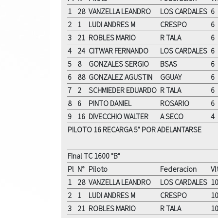
1
28
VANZELLA LEANDRO
LOS CARDALES
6
2
1
LUDI ANDRES M
CRESPO
6
3
21
ROBLES MARIO
R TALA
6
4
24
CITWAR FERNANDO
LOS CARDALES
6
5
8
GONZALES SERGIO
BSAS
6
6
88
GONZALEZ AGUSTIN
GGUAY
6
7
2
SCHMIEDER EDUARDO
R TALA
6
8
6
PINTO DANIEL
ROSARIO
6
9
16
DIVECCHIO WALTER
A SECO
4
PILOTO 16 RECARGA 5" POR ADELANTARSE
FInal TC 1600 "B"
Pl
N°
Piloto
Federacion
Vl
1
28
VANZELLA LEANDRO
LOS CARDALES
1
2
1
LUDI ANDRES M
CRESPO
1
3
21
ROBLES MARIO
R TALA
1