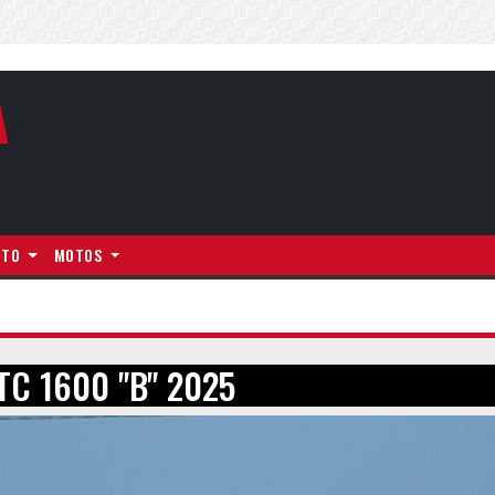
A
NTO
MOTOS
C 1600 "B" 2025