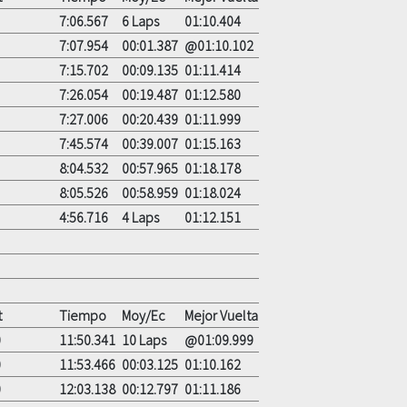
7:06.567
6 Laps
01:10.404
7:07.954
00:01.387
@01:10.102
7:15.702
00:09.135
01:11.414
7:26.054
00:19.487
01:12.580
7:27.006
00:20.439
01:11.999
7:45.574
00:39.007
01:15.163
8:04.532
00:57.965
01:18.178
8:05.526
00:58.959
01:18.024
4:56.716
4 Laps
01:12.151
t
Tiempo
Moy/Ec
Mejor Vuelta
0
11:50.341
10 Laps
@01:09.999
0
11:53.466
00:03.125
01:10.162
0
12:03.138
00:12.797
01:11.186