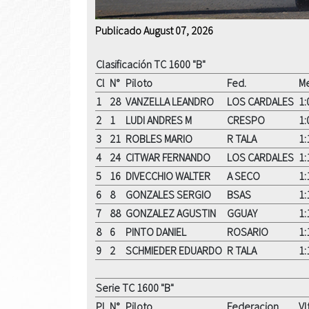
Publicado August 07, 2026
Clasificación TC 1600 "B"
Cl
N°
Piloto
Fed.
Me
1
28
VANZELLA LEANDRO
LOS CARDALES
1:
2
1
LUDI ANDRES M
CRESPO
1:
3
21
ROBLES MARIO
R TALA
1:
4
24
CITWAR FERNANDO
LOS CARDALES
1:
5
16
DIVECCHIO WALTER
A SECO
1:
6
8
GONZALES SERGIO
BSAS
1:
7
88
GONZALEZ AGUSTIN
GGUAY
1:
8
6
PINTO DANIEL
ROSARIO
1:
9
2
SCHMIEDER EDUARDO
R TALA
1:
Serie TC 1600 "B"
Pl
N°
Piloto
Federacion
Vl