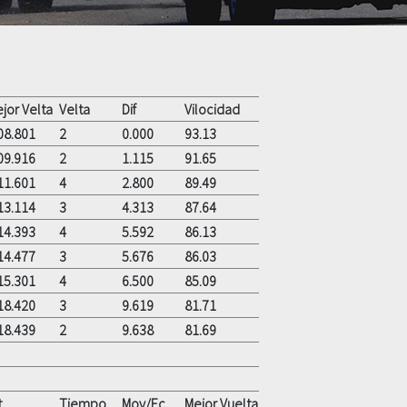
jor Velta
Velta
Dif
Vilocidad
08.801
2
0.000
93.13
09.916
2
1.115
91.65
11.601
4
2.800
89.49
13.114
3
4.313
87.64
14.393
4
5.592
86.13
14.477
3
5.676
86.03
15.301
4
6.500
85.09
18.420
3
9.619
81.71
18.439
2
9.638
81.69
t
Tiempo
Moy/Ec
Mejor Vuelta