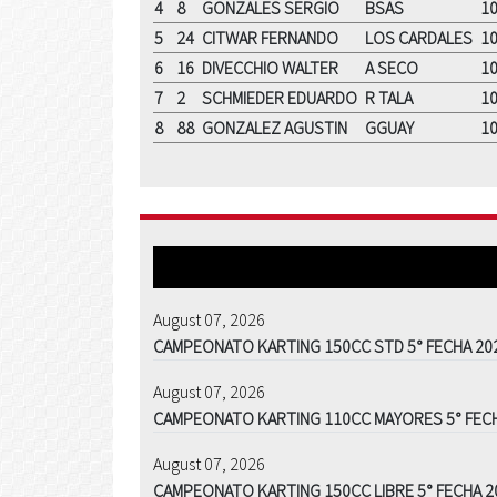
4
8
GONZALES SERGIO
BSAS
1
5
24
CITWAR FERNANDO
LOS CARDALES
1
6
16
DIVECCHIO WALTER
A SECO
1
7
2
SCHMIEDER EDUARDO
R TALA
1
8
88
GONZALEZ AGUSTIN
GGUAY
1
August 07, 2026
CAMPEONATO KARTING 150CC STD 5° FECHA 20
August 07, 2026
CAMPEONATO KARTING 110CC MAYORES 5° FEC
August 07, 2026
CAMPEONATO KARTING 150CC LIBRE 5° FECHA 2