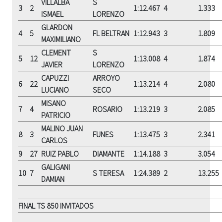
VILLALBA
S
3
2
1:12.467
4
1.333
ISMAEL
LORENZO
GLARDON
4
5
FL BELTRAN
1:12.943
3
1.809
MAXIMILIANO
CLEMENT
S
5
12
1:13.008
4
1.874
JAVIER
LORENZO
CAPUZZI
ARROYO
6
22
1:13.214
4
2.080
LUCIANO
SECO
MISANO
7
4
ROSARIO
1:13.219
3
2.085
PATRICIO
MALINO JUAN
8
3
FUNES
1:13.475
3
2.341
CARLOS
9
27
RUIZ PABLO
DIAMANTE
1:14.188
3
3.054
GALIGANI
10
7
S TERESA
1:24.389
2
13.255
DAMIAN
FINAL TS 850 INVITADOS