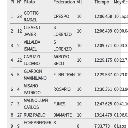
Pl
N°
Piloto
Federacion
Vlt
Tiempo
Moy/Ec
GOTTIG
1
33
CRESPO
10
12:06.458
10 Laps
RAFAEL
CLEMENT
S
2
12
10
12:06.499
00:00.0
JAVIER
LORENZO
VILLALBA
S
3
2
10
12:09.771
00:03.3
ISMAEL
LORENZO
CAPUZZI
ARROYO
4
22
10
12:29.175
00:22.7
LUCIANO
SECO
GLARDON
5
5
FL BELTRAN
10
12:29.537
00:23.0
MAXIMILIANO
MISANO
6
4
ROSARIO
10
12:30.361
00:23.9
PATRICIO
MALINO JUAN
7
3
FUNES
10
12:47.625
00:41.1
CARLOS
8
27
RUIZ PABLO
DIAMANTE
10
13:14.479
01:08.0
ECHEMBERGER
S
9
9
6
7:33.773
6 Laps