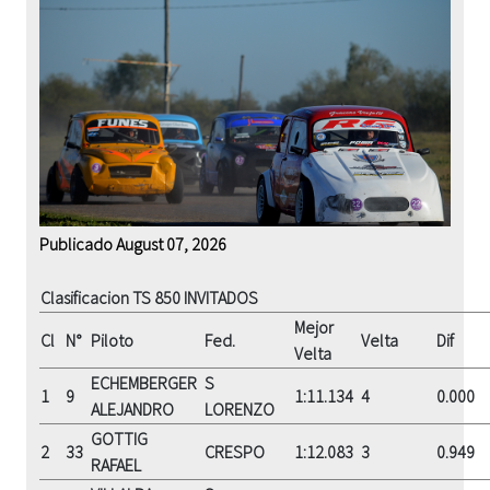
Publicado August 07, 2026
Clasificacion TS 850 INVITADOS
Mejor
Cl
N°
Piloto
Fed.
Velta
Dif
Velta
ECHEMBERGER
S
1
9
1:11.134
4
0.000
ALEJANDRO
LORENZO
GOTTIG
2
33
CRESPO
1:12.083
3
0.949
RAFAEL