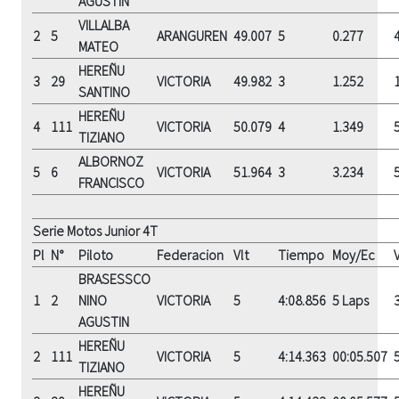
AGUSTIN
VILLALBA
2
5
ARANGUREN
49.007
5
0.277
MATEO
HEREÑU
3
29
VICTORIA
49.982
3
1.252
SANTINO
HEREÑU
4
111
VICTORIA
50.079
4
1.349
TIZIANO
ALBORNOZ
5
6
VICTORIA
51.964
3
3.234
FRANCISCO
Serie Motos Junior 4T
Pl
N°
Piloto
Federacion
Vlt
Tiempo
Moy/Ec
V
BRASESSCO
1
2
NINO
VICTORIA
5
4:08.856
5 Laps
AGUSTIN
HEREÑU
2
111
VICTORIA
5
4:14.363
00:05.507
TIZIANO
HEREÑU