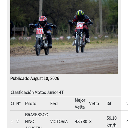
Publicado August 10, 2026
Clasificación Motos Junior 4T
Mejor
Cl
N°
Piloto
Fed.
Velta
Dif
Velta
BRASESSCO
59.10
1
2
NINO
VICTORIA
48.730
3
km/h