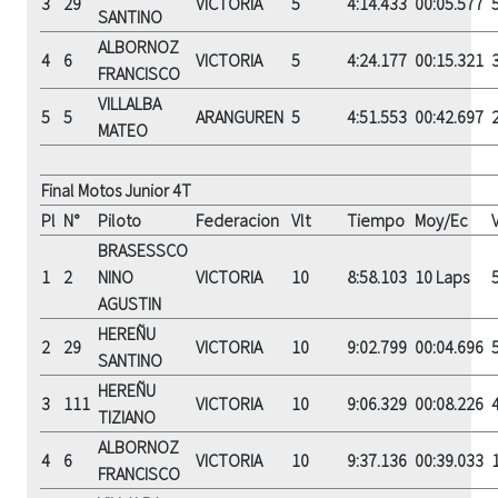
3
29
VICTORIA
5
4:14.433
00:05.577
SANTINO
ALBORNOZ
4
6
VICTORIA
5
4:24.177
00:15.321
FRANCISCO
VILLALBA
5
5
ARANGUREN
5
4:51.553
00:42.697
MATEO
Final Motos Junior 4T
Pl
N°
Piloto
Federacion
Vlt
Tiempo
Moy/Ec
V
BRASESSCO
1
2
NINO
VICTORIA
10
8:58.103
10 Laps
AGUSTIN
HEREÑU
2
29
VICTORIA
10
9:02.799
00:04.696
SANTINO
HEREÑU
3
111
VICTORIA
10
9:06.329
00:08.226
TIZIANO
ALBORNOZ
4
6
VICTORIA
10
9:37.136
00:39.033
FRANCISCO